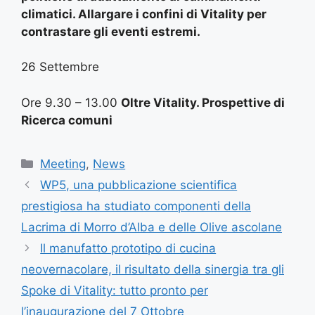
climatici. Allargare i confini di Vitality per
contrastare gli eventi estremi.
26 Settembre
Ore 9.30 – 13.00
Oltre Vitality. Prospettive di
Ricerca comuni
Categorie
Meeting
,
News
WP5, una pubblicazione scientifica
prestigiosa ha studiato componenti della
Lacrima di Morro d’Alba e delle Olive ascolane
Il manufatto prototipo di cucina
neovernacolare, il risultato della sinergia tra gli
Spoke di Vitality: tutto pronto per
l’inaugurazione del 7 Ottobre